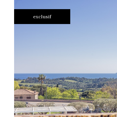
exclusif
voir le
bien