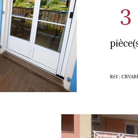
3
pièce(s
Réf : CBVAB