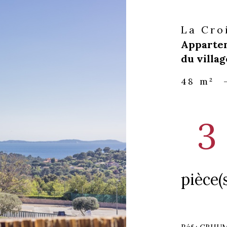
La Cro
Appartem
du villag
48 m²
3
pièce(s