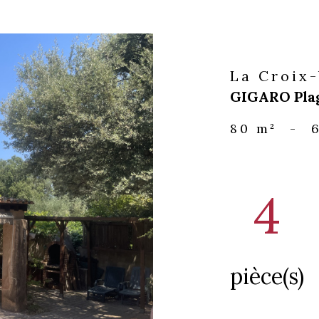
La Croix
GIGARO Pla
80 m²
-
4
pièce(s)