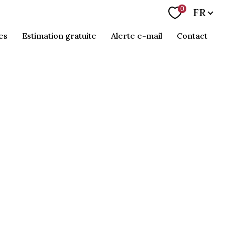
Langue
0
FR
es
estimation gratuite
alerte e-mail
contact