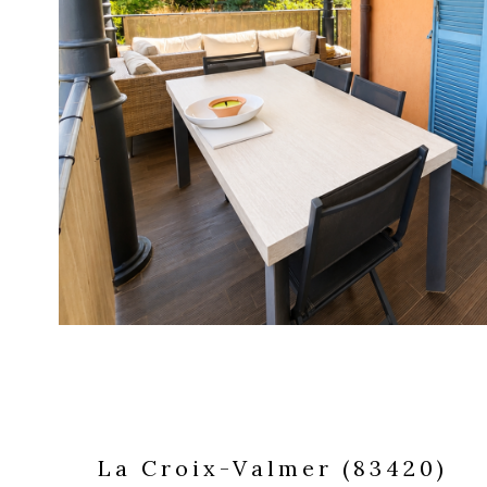
voir le
bien
La Croix-Valmer (83420)