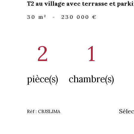
T2 au village avec terrasse et park
30 m²
-
230 000 €
2
1
pièce(s)
chambre(s)
Sélec
Réf : CBJSLIMA