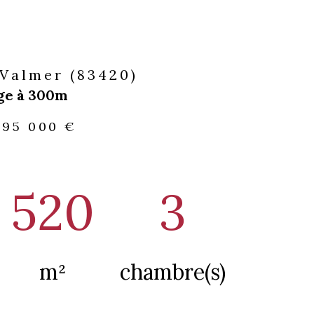
-Valmer (83420)
ge à 300m
695 000 €
520
3
m²
chambre(s)