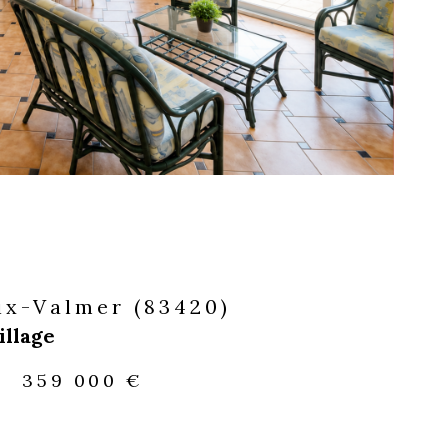
ix-Valmer (83420)
illage
-
359 000 €