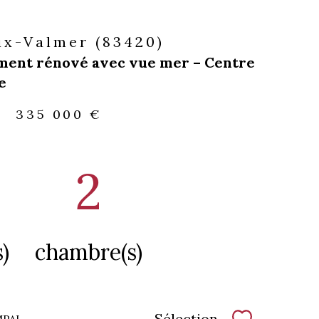
ix-Valmer (83420)
ent rénové avec vue mer – Centre
e
-
335 000 €
2
)
chambre(s)
Sélection