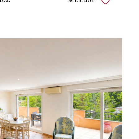
MPAL
Sélectionne
voir le
bien