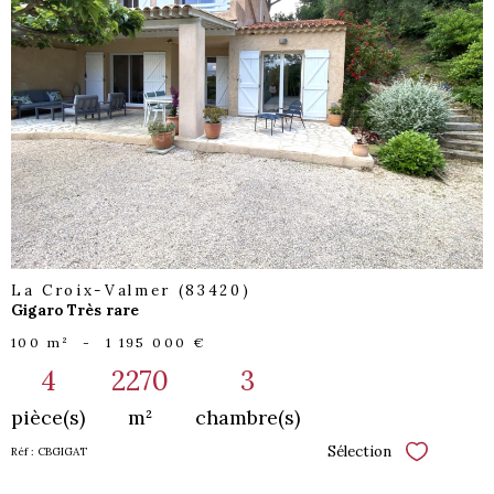
voir le
bien
La Croix-Valmer (83420)
Gigaro Très rare
100 m²
-
1 195 000 €
4
2270
3
pièce(s)
m²
chambre(s)
Sélection
Réf : CBGIGAT
Sélectionne