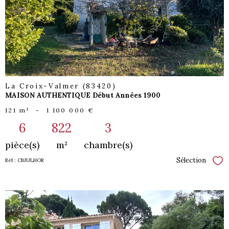
bien
La Croix-Valmer (83420)
MAISON AUTHENTIQUE Début Années 1900
121 m²
-
1 100 000 €
6
822
3
pièce(s)
m²
chambre(s)
Sélection
Réf : CBJULHOR
Sél