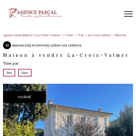
Agence immobilière à La Croix-Valmer
Vente
Var
La croix valmer
Maison
12
annonce(s) trouvée(s) selon vos critères
Maison à vendre La-Croix-Valmer
Trier par
Prix
Date
exclusif
voir le