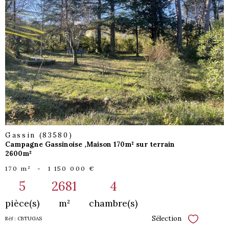
voir le
bien
Gassin (83580)
Campagne Gassinoise ,Maison 170m² sur terrain
2600m²
170 m²
-
1 150 000 €
5
2681
4
pièce(s)
m²
chambre(s)
Sélection
Réf : CBTUGAS
Sélectionne