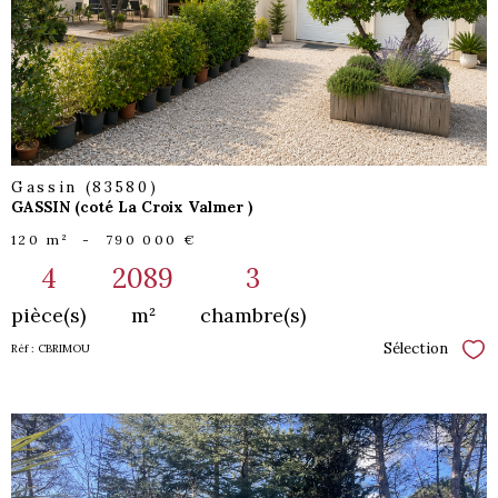
bien
Gassin (83580)
GASSIN (coté La Croix Valmer )
120 m²
-
790 000 €
4
2089
3
pièce(s)
m²
chambre(s)
Sélection
Réf : CBRIMOU
Sél