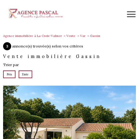
Agence immobilière à La Croix-Valmer
Vente
Var
Gassin
3
annonce(s) trouvée(s) selon vos critères
Vente immobilière Gassin
Trier par
Prix
Date
voir le