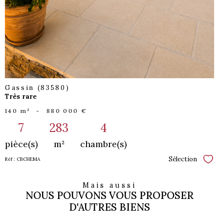
Gassin (83580)
Très rare
140 m²
-
880 000 €
7
283
4
pièce(s)
m²
chambre(s)
Sélection
Réf : CBCHEMA
Sél
Mais aussi
NOUS POUVONS VOUS PROPOSER
D'AUTRES BIENS