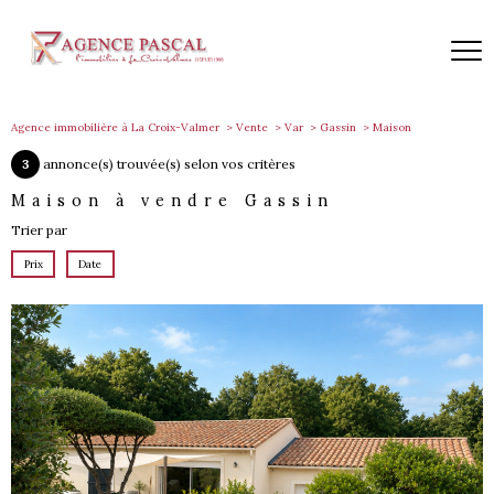
Agence immobilière à La Croix-Valmer
Vente
Var
Gassin
Maison
3
annonce(s) trouvée(s) selon vos critères
Maison à vendre Gassin
Trier par
Prix
Date
voir le