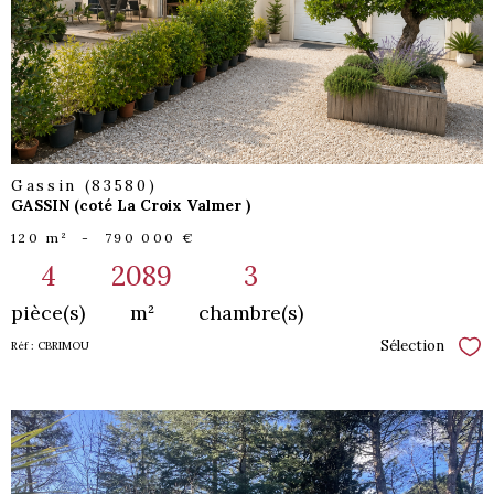
bien
Gassin (83580)
GASSIN (coté La Croix Valmer )
120 m²
-
790 000 €
4
2089
3
pièce(s)
m²
chambre(s)
Sélection
Réf : CBRIMOU
Sél