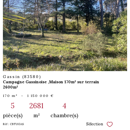
voir le
bien
Gassin (83580)
Campagne Gassinoise ,Maison 170m² sur terrain
2600m²
170 m²
-
1 150 000 €
5
2681
4
pièce(s)
m²
chambre(s)
Sélection
Réf : CBTUGAS
Sélectionne