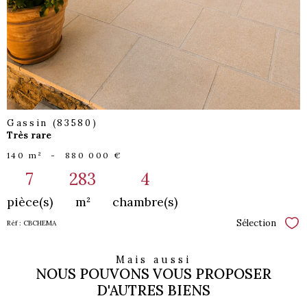
Gassin (83580)
Très rare
140 m²
-
880 000 €
7
283
4
pièce(s)
m²
chambre(s)
Sélection
Réf : CBCHEMA
Sél
Mais aussi
NOUS POUVONS VOUS PROPOSER
D'AUTRES BIENS