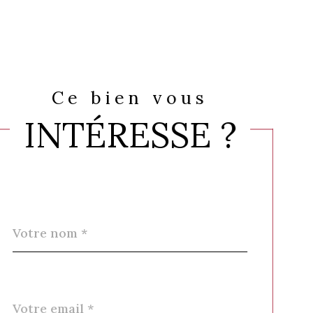
Ce bien vous
INTÉRESSE ?
Nom
Fieldset
*
par
défaut
email
*