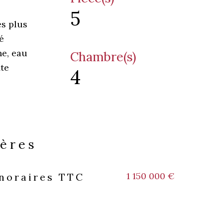
5
es plus
é
ne, eau
Chambre(s)
ite
4
ières
1 150 000 €
onoraires TTC
s