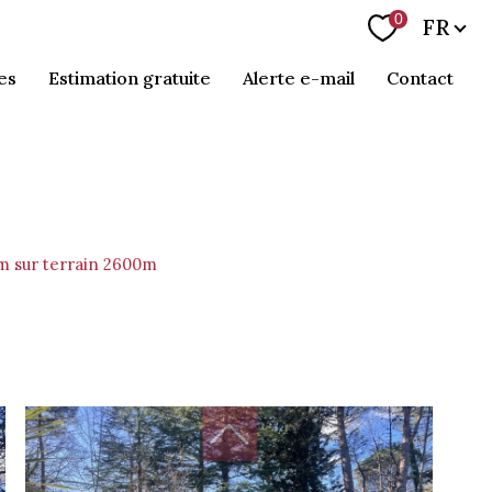
Langue
0
FR
es
estimation gratuite
alerte e-mail
contact
m sur terrain 2600m