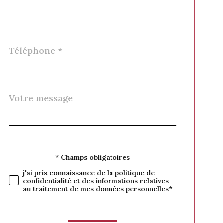
Téléphone
*
Message
Fieldset
*
par
défaut
* Champs obligatoires
Validation
j'ai pris connaissance de la politique de
confidentialité et des informations relatives
au traitement de mes données personnelles*