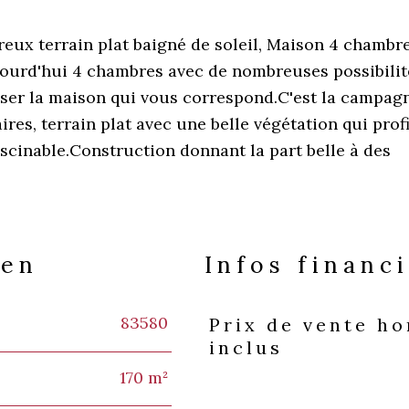
eux terrain plat baigné de soleil, Maison 4 chambr
jourd'hui 4 chambres avec de nombreuses possibilit
ser la maison qui vous correspond.C'est la campag
ires, terrain plat avec une belle végétation qui prof
iscinable.Construction donnant la part belle à des
ien
Infos financ
83580
Prix de vente h
Caractéristiques
Valeur
inclus
170 m²